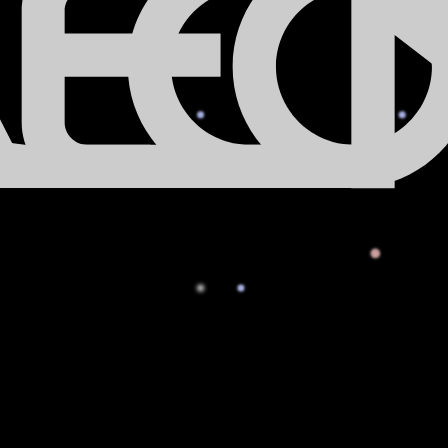
A
C
E
C