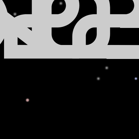
O
N
2
0